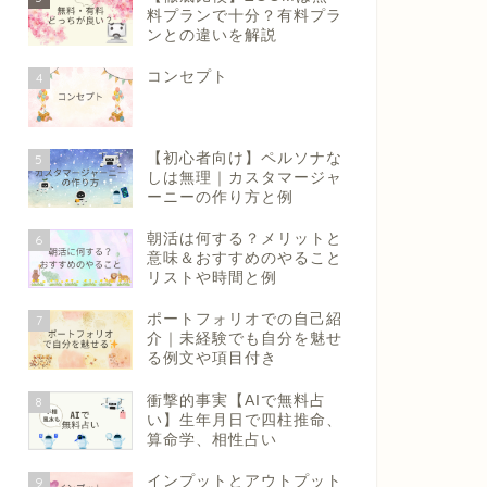
料プランで十分？有料プラ
ンとの違いを解説
コンセプト
4
【初心者向け】ペルソナな
5
しは無理｜カスタマージャ
ーニーの作り方と例
朝活は何する？メリットと
6
意味＆おすすめのやること
リストや時間と例
ポートフォリオでの自己紹
7
介｜未経験でも自分を魅せ
る例文や項目付き
衝撃的事実【AIで無料占
8
い】生年月日で四柱推命、
算命学、相性占い
インプットとアウトプット
9