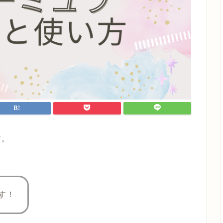
す。
す！